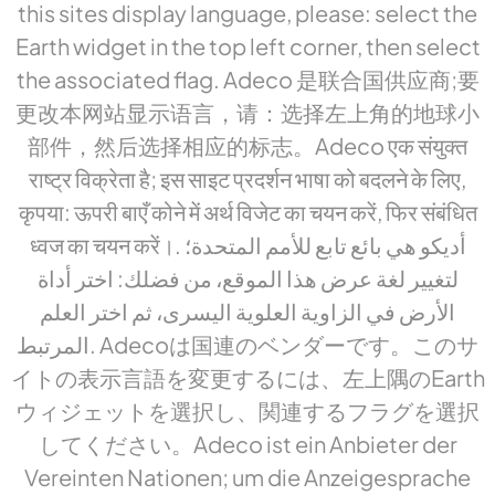
this sites display language, please: select the
Earth widget in the top left corner, then select
the associated flag. Adeco 是联合国供应商;要
更改本网站显示语言，请：选择左上角的地球小
部件，然后选择相应的标志。Adeco एक संयुक्त
राष्ट्र विक्रेता है; इस साइट प्रदर्शन भाषा को बदलने के लिए,
कृपया: ऊपरी बाएँ कोने में अर्थ विजेट का चयन करें, फिर संबंधित
ध्वज का चयन करें।. أديكو هي بائع تابع للأمم المتحدة؛
لتغيير لغة عرض هذا الموقع، من فضلك: اختر أداة
الأرض في الزاوية العلوية اليسرى، ثم اختر العلم
المرتبط. Adecoは国連のベンダーです。このサ
イトの表示言語を変更するには、左上隅のEarth
ウィジェットを選択し、関連するフラグを選択
してください。Adeco ist ein Anbieter der
Vereinten Nationen; um die Anzeigesprache