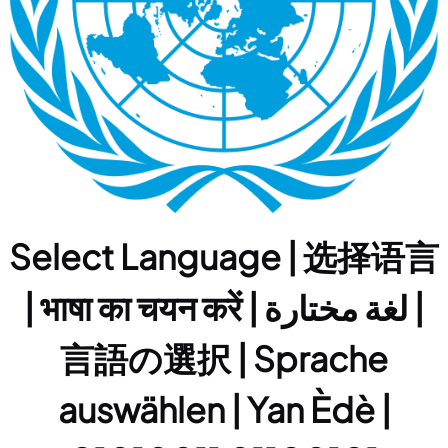
Select Language | 选择语言
| भाषा का चयन करें | لغة مختارة |
言語の選択 | Sprache
auswählen | Yan Èdè |