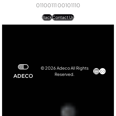
01100111 00101110
Back
Contact Us
© 2026 Adeco All Rights
LinkedI
Link
Reserved.