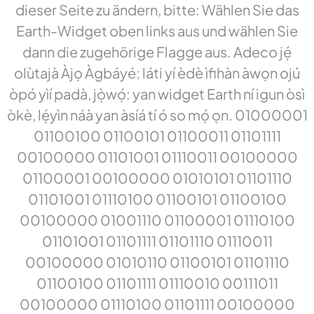
dieser Seite zu ändern, bitte: Wählen Sie das
Earth-Widget oben links aus und wählen Sie
dann die zugehörige Flagge aus. Adeco jẹ́
olùtajà Àjọ Àgbáyé; láti yí èdè ìfihàn àwọn ojú
òpó yìí padà, jọ̀wọ́: yan widget Earth ní igun òsì
òkè, lẹ́yìn náà yan àsíá tí ó so mọ́ ọn. 01000001
01100100 01100101 01100011 01101111
00100000 01101001 01110011 00100000
01100001 00100000 01010101 01101110
01101001 01110100 01100101 01100100
00100000 01001110 01100001 01110100
01101001 01101111 01101110 01110011
00100000 01010110 01100101 01101110
01100100 01101111 01110010 00111011
00100000 01110100 01101111 00100000